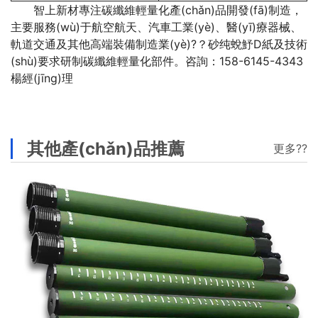
智上新材專注碳纖維輕量化產(chǎn)品開發(fā)制造，
主要服務(wù)于航空航天、汽車工業(yè)、醫(yī)療器械、
軌道交通及其他高端裝備制造業(yè)?？砂纯蛻魣D紙及技術
(shù)要求研制碳纖維輕量化部件。咨詢：158-6145-4343
楊經(jīng)理
其他產(chǎn)品推薦
更多??