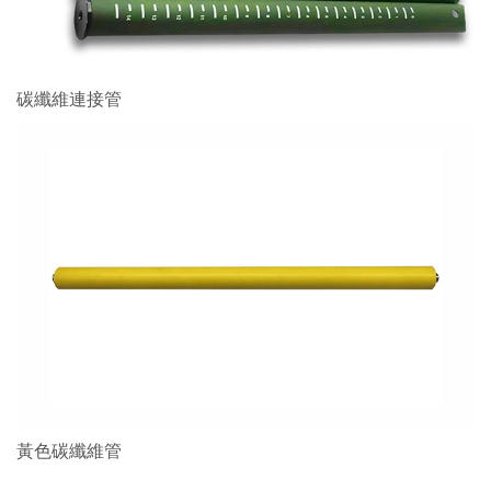
碳纖維連接管
黃色碳纖維管