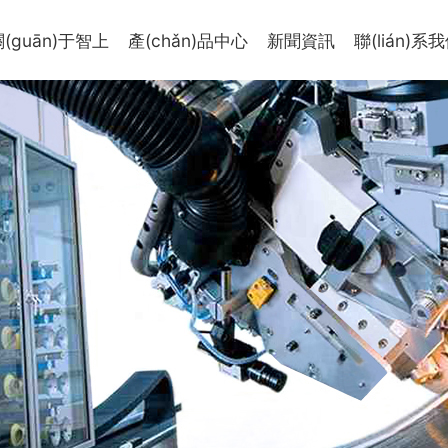
關(guān)于智上
產(chǎn)品中心
新聞資訊
聯(lián)系