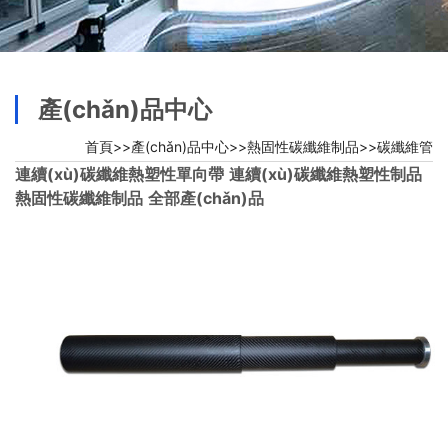
產(chǎn)品中心
首頁
>>
產(chǎn)品中心
>>
熱固性碳纖維制品
>>
碳纖維管
連續(xù)碳纖維熱塑性單向帶
連續(xù)碳纖維熱塑性制品
熱固性碳纖維制品
全部產(chǎn)品