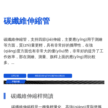
碳纖維伸縮管
碳纖維伸縮管，支持四節(jié)伸縮，主要應(yīng)用于測繪
等方面，質(zhì)量更輕，具有非常好的攜帶性，在強
(qiáng)度方面也有非常大的優(yōu)勢，非常好的提升了工
作效率，那在測繪、測量、旗桿上面的應(yīng)用比較
多。...
立即訂購
獲取當(dāng)?shù)貓?bào)價(jià)
碳纖維伸縮桿簡讀
碳纖維伸縮桿是一種集輕量化、高強(qiáng)度與便攜