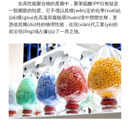
在高性能聚合物的星圖中，聚苯硫醚(PPS)無疑是
一顆耀眼的恒星。它不僅以其穩(wěn)定的化學(xué)結
(jié)構(gòu)在高溫與腐蝕環(huán)境中熠熠生輝，更
憑借其獨(dú)特的物理性能，在現(xiàn)代工業(yè)的
前沿領(lǐng)域占據(jù)了一席之地。