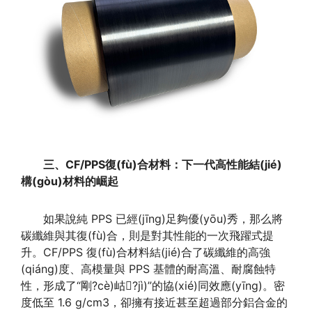
三、CF/PPS復(fù)合材料：下一代高性能結(jié)
構(gòu)材料的崛起
如果說純 PPS 已經(jīng)足夠優(yōu)秀，那么將
碳纖維與其復(fù)合，則是對其性能的一次飛躍式提
升。CF/PPS 復(fù)合材料結(jié)合了碳纖維的高強
(qiáng)度、高模量與 PPS 基體的耐高溫、耐腐蝕特
性，形成了“剛?cè)岵?jì)”的協(xié)同效應(yīng)。密
度低至 1.6 g/cm3，卻擁有接近甚至超過部分鋁合金的