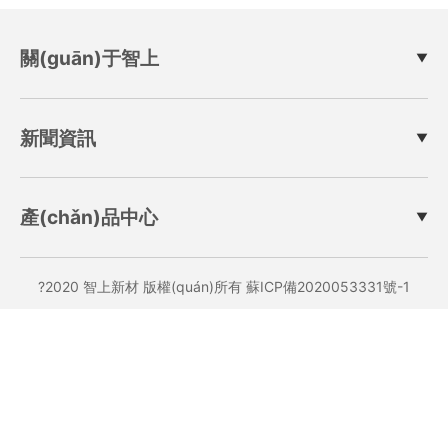
關(guān)于智上
新聞資訊
產(chǎn)品中心
?2020 智上新材 版權(quán)所有
蘇ICP備2020053331號-1