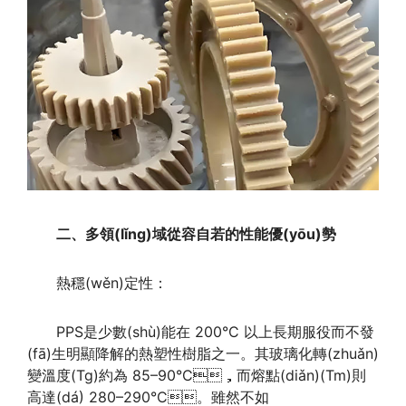
二、多領(lǐng)域從容自若的性能優(yōu)勢
熱穩(wěn)定性：
PPS是少數(shù)能在 200°C 以上長期服役而不發
(fā)生明顯降解的熱塑性樹脂之一。其玻璃化轉(zhuǎn)
變溫度(Tg)約為 85–90°C，而熔點(diǎn)(Tm)則
高達(dá) 280–290°C。雖然不如