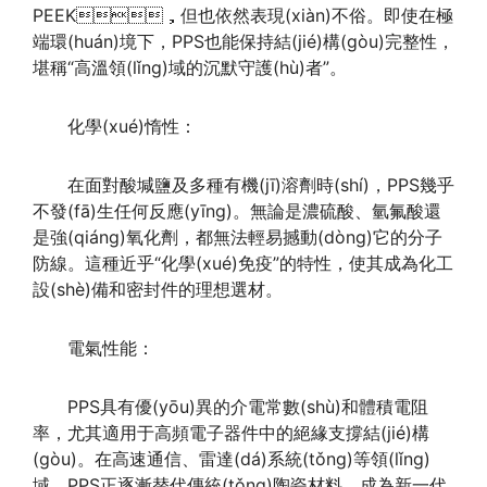
PEEK，但也依然表現(xiàn)不俗。即使在極
端環(huán)境下，PPS也能保持結(jié)構(gòu)完整性，
堪稱“高溫領(lǐng)域的沉默守護(hù)者”。
化學(xué)惰性：
在面對酸堿鹽及多種有機(jī)溶劑時(shí)，PPS幾乎
不發(fā)生任何反應(yīng)。無論是濃硫酸、氫氟酸還
是強(qiáng)氧化劑，都無法輕易撼動(dòng)它的分子
防線。這種近乎“化學(xué)免疫”的特性，使其成為化工
設(shè)備和密封件的理想選材。
電氣性能：
PPS具有優(yōu)異的介電常數(shù)和體積電阻
率，尤其適用于高頻電子器件中的絕緣支撐結(jié)構
(gòu)。在高速通信、雷達(dá)系統(tǒng)等領(lǐng)
域，PPS正逐漸替代傳統(tǒng)陶瓷材料，成為新一代