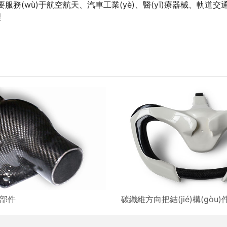
ù)于航空航天、汽車工業(yè)、醫(yī)療器械、軌道
理
部件
碳纖維方向把結(jié)構(gòu)