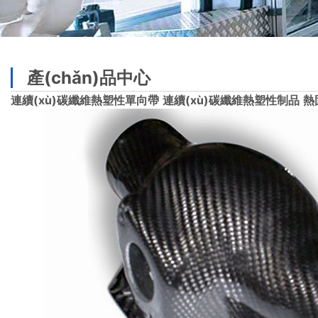
產(chǎn)品中心
連續(xù)碳纖維熱塑性單向帶
連續(xù)碳纖維熱塑性制品
熱