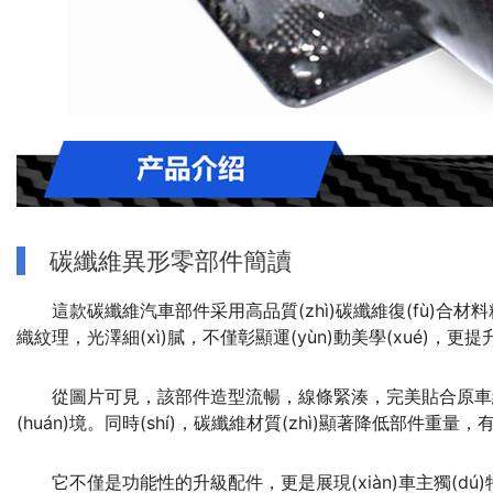
碳纖維異形零部件簡讀
這款碳纖維汽車部件采用高品質(zhì)碳纖維復(fù)合材料精心打造
織紋理，光澤細(xì)膩，不僅彰顯運(yùn)動美學(xué)
從圖片可見，該部件造型流暢，線條緊湊，完美貼合原車結(j
(huán)境。同時(shí)，碳纖維材質(zhì)顯著降低部件重量，有
它不僅是功能性的升級配件，更是展現(xiàn)車主獨(dú)特品味與對