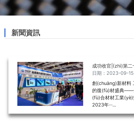
新聞資訊
日期：2023-09-15
創(chuàng)新材料 
的復(fù)材盛典
(fù)合材材工業(yè
2023年···...